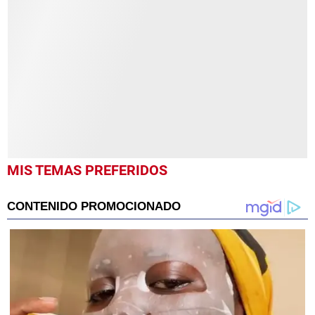
seconds
of
1
minute,
1
second
MIS TEMAS PREFERIDOS