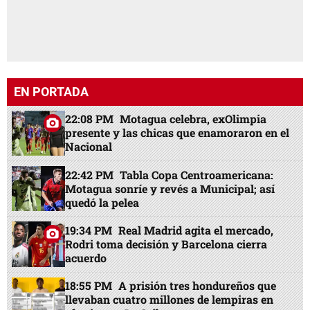
EN PORTADA
22:08 PM
Motagua celebra, exOlimpia
presente y las chicas que enamoraron en el
Nacional
22:42 PM
Tabla Copa Centroamericana:
Motagua sonríe y revés a Municipal; así
quedó la pelea
19:34 PM
Real Madrid agita el mercado,
Rodri toma decisión y Barcelona cierra
acuerdo
18:55 PM
A prisión tres hondureños que
llevaban cuatro millones de lempiras en