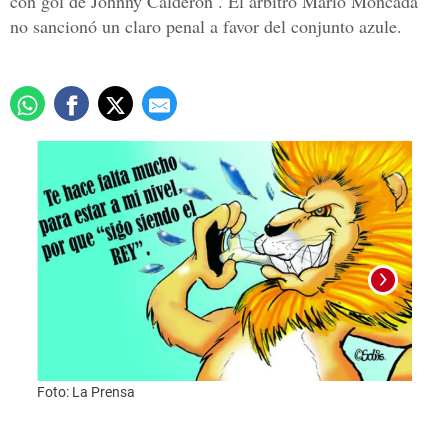
con gol de Johnny Calderón . El árbitro Mario Moncada
no sancionó un claro penal a favor del conjunto azule.
Foto: La Prensa
Foto: