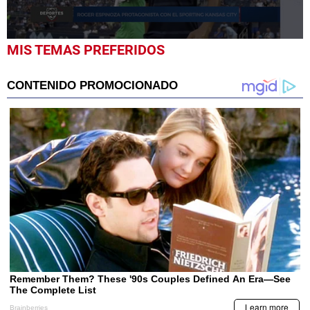
0
MIS TEMAS PREFERIDOS
seconds
of
37
seconds