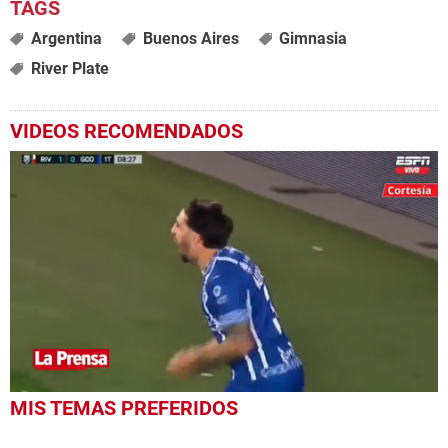
Argentina
Buenos Aires
Gimnasia
River Plate
VIDEOS RECOMENDADOS
0
MIS TEMAS PREFERIDOS
seconds
of
1