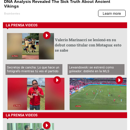
LA PRENSA VIDEOS
Valerio Marinacci se lesionó en su
debut como titular con Motagua: esto
se sabe
Secretos de cancha: Lo que hace un
Lewandowski se estrenó como
fotógrafo mientras tú ves el partido
goleador: doblete en la MLS
LA PRENSA VIDEOS