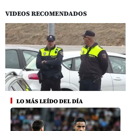
VIDEOS RECOMENDADOS
0
seconds
LO MÁS LEÍDO DEL DÍA
of
1
minute,
27
seconds