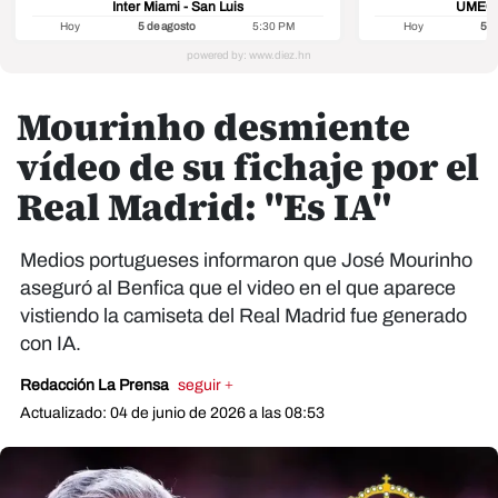
Inter Miami - San Luis
UMECIT
Hoy
5 de agosto
5:30 PM
Hoy
5 d
Mourinho desmiente
vídeo de su fichaje por el
Real Madrid: "Es IA"
Medios portugueses informaron que José Mourinho
aseguró al Benfica que el video en el que aparece
vistiendo la camiseta del Real Madrid fue generado
con IA.
Redacción La Prensa
seguir +
Actualizado: 04 de junio de 2026 a las 08:53