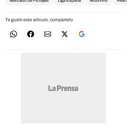
Mercado de Fichajes
Liga España
Mourinho
Real
Te gustó este artículo, compártelo