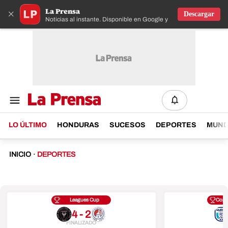
La Prensa
×
Descargar
Noticias al instante. Disponible en Google y IOS
LO ÚLTIMO
HONDURAS
SUCESOS
DEPORTES
MUN
INICIO
·
DEPORTES
Leagues Cup
Copa
4 - 2
FINALIZADO
F