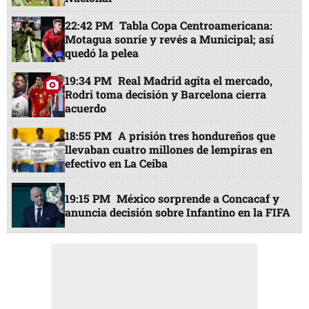
22:42 PM
Tabla Copa Centroamericana:
Motagua sonríe y revés a Municipal; así
quedó la pelea
19:34 PM
Real Madrid agita el mercado,
Rodri toma decisión y Barcelona cierra
acuerdo
18:55 PM
A prisión tres hondureños que
llevaban cuatro millones de lempiras en
efectivo en La Ceiba
19:15 PM
México sorprende a Concacaf y
anuncia decisión sobre Infantino en la FIFA