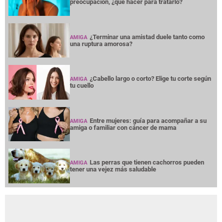
preocupación, ¿qué hacer para tratarlo?
¿Terminar una amistad duele tanto como
AMIGA
una ruptura amorosa?
¿Cabello largo o corto? Elige tu corte según
AMIGA
tu cuello
Entre mujeres: guía para acompañar a su
AMIGA
amiga o familiar con cáncer de mama
Las perras que tienen cachorros pueden
AMIGA
tener una vejez más saludable