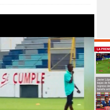
LA PREN
Javier Lóp
bajas de 
regreso de
batalla an