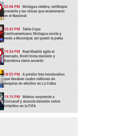
22:08 PM
Motagua celebra, exOlimpia
presente y las chicas que enamoraron
en el Nacional
22:42 PM
Tabla Copa
Centroamericana: Motagua sonríe y
revés a Municipal; así quedó la pelea
19:34 PM
Real Madrid agita el
mercado, Rodri toma decisión y
Barcelona cierra acuerdo
18:55 PM
A prisión tres hondureños
que llevaban cuatro millones de
lempiras en efectivo en La Ceiba
19:15 PM
México sorprende a
Concacaf y anuncia decisión sobre
Infantino en la FIFA