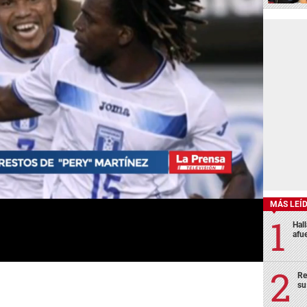
MÁS LEÍ
Hal
afu
Re
su