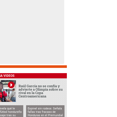
SA VIDEOS
Raúl García no se confía y
advierte a Olimpia sobre su
rival en la Copa
Centroamericana
evela qué le
Espinel sin rodeos: Señala
 fútbol hondureño
fallas tras fracaso de
saje tras su
Honduras en el Premundial