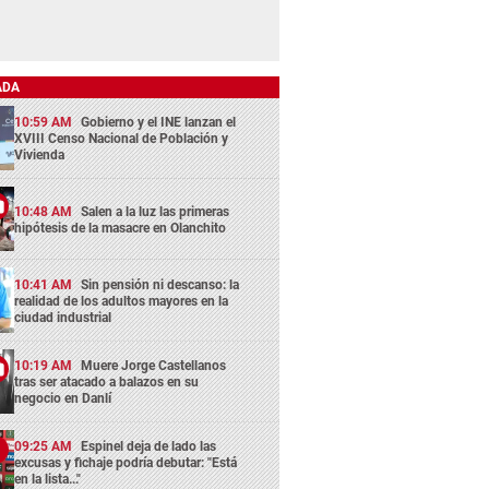
ADA
10:59 AM
Gobierno y el INE lanzan el
XVIII Censo Nacional de Población y
Vivienda
10:48 AM
Salen a la luz las primeras
hipótesis de la masacre en Olanchito
10:41 AM
Sin pensión ni descanso: la
realidad de los adultos mayores en la
ciudad industrial
10:19 AM
Muere Jorge Castellanos
tras ser atacado a balazos en su
negocio en Danlí
09:25 AM
Espinel deja de lado las
excusas y fichaje podría debutar: "Está
en la lista..."