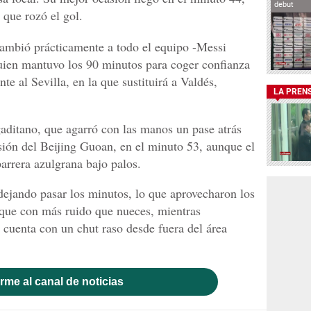
debut
l que rozó el gol.
cambió prácticamente a todo el equipo -Messi
quien mantuvo los 90 minutos para coger confianza
nte al Sevilla, en la que sustituirá a Valdés,
LA PREN
gaditano, que agarró con las manos un pase atrás
sión del Beijing Guoan, en el minuto 53, aunque el
barrera azulgrana bajo palos.
dejando pasar los minutos, lo que aprovecharon los
nque con más ruido que nueces, mientras
 cuenta con un chut raso desde fuera del área
rme al canal de noticias