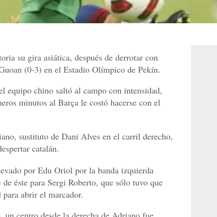
oria su gira asiática, después de derrotar con
g Guoan (0-3) en el Estadio Olímpico de Pekín.
el equipo chino saltó al campo con intensidad,
imeros minutos al Barça le costó hacerse con el
ano, sustituto de Dani Alves en el carril derecho,
despertar catalán.
levado por Edu Oriol por la banda izquierda
de éste para Sergi Roberto, que sólo tuvo que
d para abrir el marcador.
4, un centro desde la derecha de Adriano fue