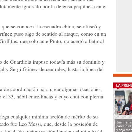
lutamente ignorado por la defensa pequinesa en el
 que se conoce a la escuadra china, se ofuscó y
rtínez puso algo de sentido al ataque, como en un
riffiths, que solo ante Pinto, no acertó a batir al
ipo de Guardiola impuso todavía más su dominio y
al y Sergi Gómez de centrales, hasta la línea del
LA PREN
a de coordinación para crear algunas ocasiones,
 el 33, hábil entre líneas y cuyo chut con pierna
ciega cualquier mínima acción de mérito de su
eado fue Leo Messi, que, desde la posición de
Juanfran r
pareció el
nsa local. Su mejor ocasión llegó en el minuto 44,
y deja men