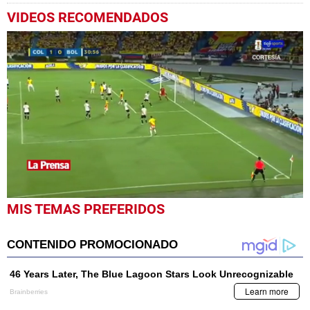
VIDEOS RECOMENDADOS
0
MIS TEMAS PREFERIDOS
seconds
of
1
minute,
58
seconds