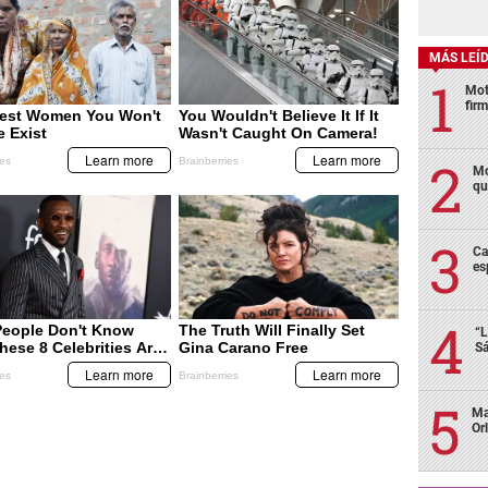
MÁS LEÍ
Mot
fir
Mo
qu
Ca
es
“L
Sá
Ma
Or