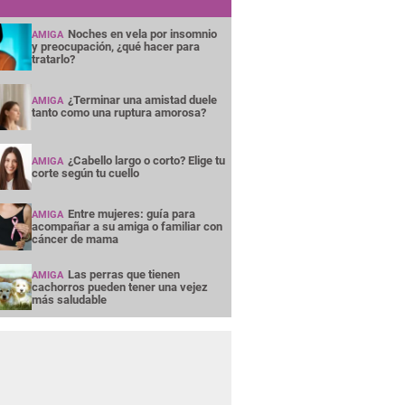
Noches en vela por insomnio
AMIGA
y preocupación, ¿qué hacer para
tratarlo?
¿Terminar una amistad duele
AMIGA
tanto como una ruptura amorosa?
¿Cabello largo o corto? Elige tu
AMIGA
corte según tu cuello
Entre mujeres: guía para
AMIGA
acompañar a su amiga o familiar con
cáncer de mama
Las perras que tienen
AMIGA
cachorros pueden tener una vejez
más saludable