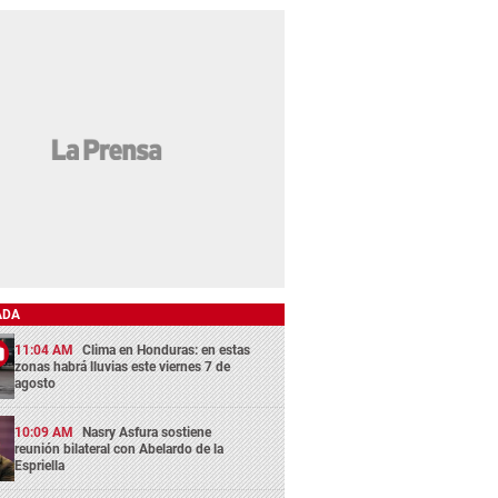
ADA
11:04 AM
Clima en Honduras: en estas
zonas habrá lluvias este viernes 7 de
agosto
10:09 AM
Nasry Asfura sostiene
reunión bilateral con Abelardo de la
Espriella