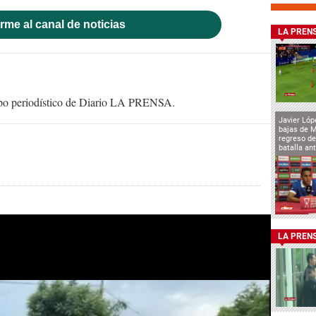
rme al canal de noticias
LA PREN
uipo periodístico de Diario LA PRENSA.
Javier Lóp
bajas de 
regreso de
batalla an
LA PREN