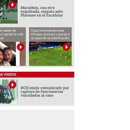
Marathón, con otro
expulsado, empata ante
Platense en el Excélsior
si padre de
Copa Centroamericana:
si perdió la vida
Olimpia remonta y queda a
ños
un paso de la clasificación
SA VIDEOS
BCH emite comunicado por
captura de funcionarios
vinculados al caso