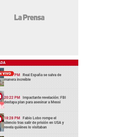
ADA
15:21 PM
Real España se salva de
manera increíble
20:22 PM
Impactante revelación: FBI
destapa plan para asesinar a Messi
18:28 PM
Fabio Lobo rompe el
silencio tras salir de prisión en USA y
revela quiénes lo visitaban