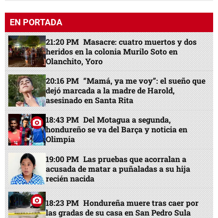
EN PORTADA
21:20 PM
Masacre: cuatro muertos y dos
heridos en la colonia Murilo Soto en
Olanchito, Yoro
20:16 PM
“Mamá, ya me voy”: el sueño que
dejó marcada a la madre de Harold,
asesinado en Santa Rita
18:43 PM
Del Motagua a segunda,
hondureño se va del Barça y noticia en
Olimpia
19:00 PM
Las pruebas que acorralan a
acusada de matar a puñaladas a su hija
recién nacida
18:23 PM
Hondureña muere tras caer por
las gradas de su casa en San Pedro Sula