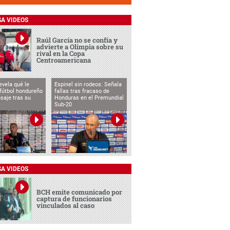
SA VIDEOS
Raúl García no se confía y
advierte a Olimpia sobre su
rival en la Copa
Centroamericana
evela qué le
Espinel sin rodeos: Señala
 fútbol hondureño
fallas tras fracaso de
saje tras su
Honduras en el Premundial
Sub-20
SA VIDEOS
BCH emite comunicado por
captura de funcionarios
vinculados al caso