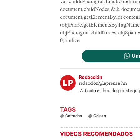
var childsPharagraf;function eli
document.childNodes && document
document.getElementById('contenid
(objPadre.getElementsByTagName('p
objPharagraf.childNodes;objSpan =
0; indice
Uni
Redacción
redaccion@laprensa.hn
Artículo elaborado por el eq
Catracho
Golazo
VIDEOS RECOMENDADOS