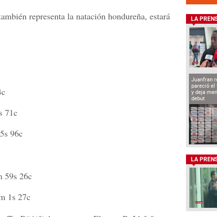
también representa la natación hondureña, estará
LA PREN
Juanfran r
pareció el
4c
y deja men
debut
s 71c
5s 96c
LA PREN
 59s 26c
m 1s 27c