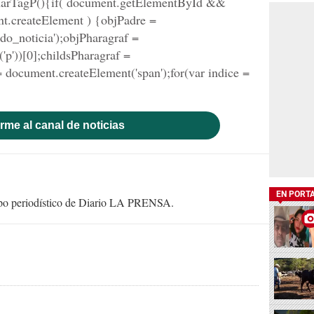
minarTagP(){if( document.getElementById &&
.createElement ) {objPadre =
o_noticia');objPharagraf =
'))[0];childsPharagraf =
 document.createElement('span');for(var indice =
rme al canal de noticias
EN PORT
uipo periodístico de Diario LA PRENSA.