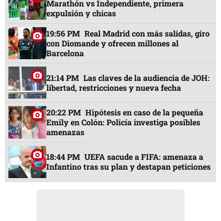
Marathón vs Independiente, primera
expulsión y chicas
19:56 PM
Real Madrid con más salidas, giro
con Diomande y ofrecen millones al
Barcelona
21:14 PM
Las claves de la audiencia de JOH:
libertad, restricciones y nueva fecha
20:22 PM
Hipótesis en caso de la pequeña
Emily en Colón: Policía investiga posibles
amenazas
18:44 PM
UEFA sacude a FIFA: amenaza a
Infantino tras su plan y destapan peticiones