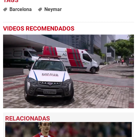
Barcelona
Neymar
VIDEOS RECOMENDADOS
0
seconds
of
1
minute,
46