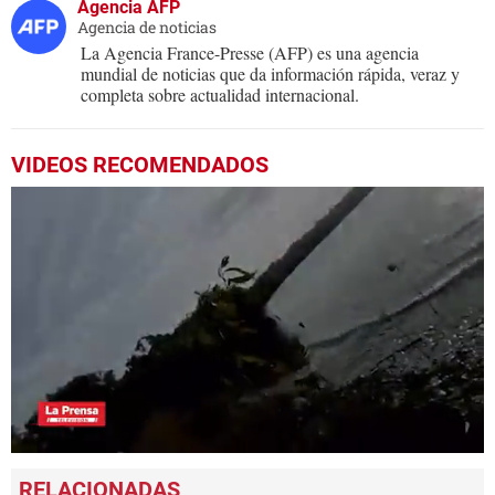
Agencia AFP
Agencia de noticias
La Agencia France-Presse (AFP) es una agencia
mundial de noticias que da información rápida, veraz y
completa sobre actualidad internacional.
VIDEOS RECOMENDADOS
0
seconds