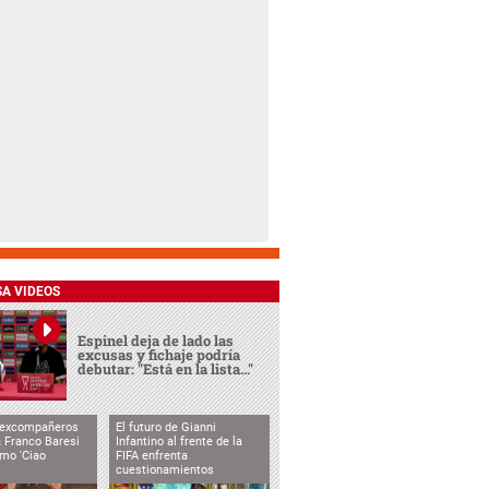
SA VIDEOS
Espinel deja de lado las
excusas y fichaje podría
debutar: "Está en la lista..."
 excompañeros
El futuro de Gianni
 Franco Baresi
Infantino al frente de la
imo 'Ciao
FIFA enfrenta
cuestionamientos