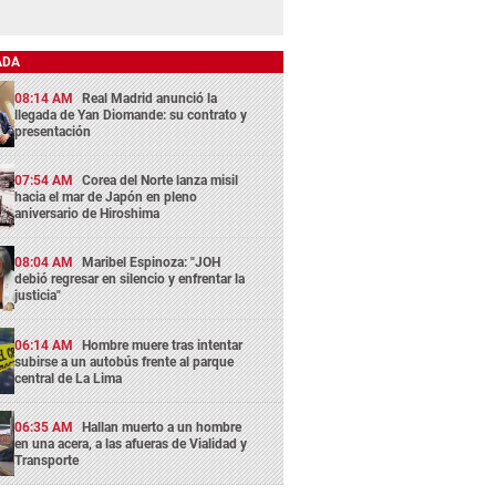
ADA
08:14 AM
Real Madrid anunció la
llegada de Yan Diomande: su contrato y
presentación
07:54 AM
Corea del Norte lanza misil
hacia el mar de Japón en pleno
aniversario de Hiroshima
08:04 AM
Maribel Espinoza: "JOH
debió regresar en silencio y enfrentar la
justicia"
06:14 AM
Hombre muere tras intentar
subirse a un autobús frente al parque
central de La Lima
06:35 AM
Hallan muerto a un hombre
en una acera, a las afueras de Vialidad y
Transporte