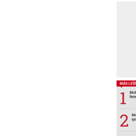
MÁS LEÍ
Mot
fir
Mo
qu