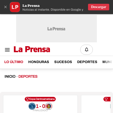
La Prensa
×
Descargar
Noticias al instante. Disponible en Google y IOS
LO ÚLTIMO
HONDURAS
SUCESOS
DEPORTES
MUN
INICIO
·
DEPORTES
Copa Centroamericana
1 - 0
FINALIZADO