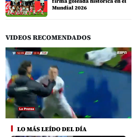
firma goleada histórica en el
Mundial 2026
VIDEOS RECOMENDADOS
0
seconds
LO MÁS LEÍDO DEL DÍA
of
1