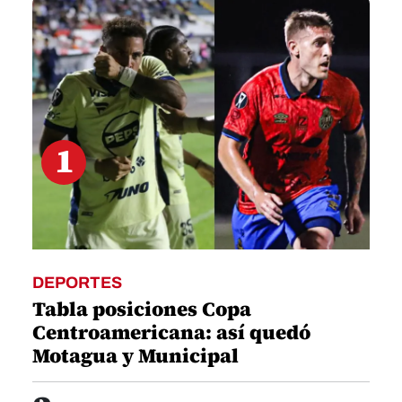
minute,
15
seconds
1
DEPORTES
Tabla posiciones Copa
Centroamericana: así quedó
Motagua y Municipal