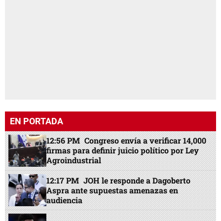
EN PORTADA
12:56 PM
Congreso envía a verificar 14,000
firmas para definir juicio político por Ley
Agroindustrial
12:17 PM
JOH le responde a Dagoberto
Aspra ante supuestas amenazas en
audiencia
12:32 PM
Real Madrid renueva a Vinicius:
Salario y por cuañtos años firmó
11:10 AM
Acusan de cómplice a novia trans
de César Gastélum por su curiosa reacción
en vivo
10:40 AM
¿Quién es Diomande? El fichaje
‘bomba’ del Madrid y la tragedia que marcó
su vida