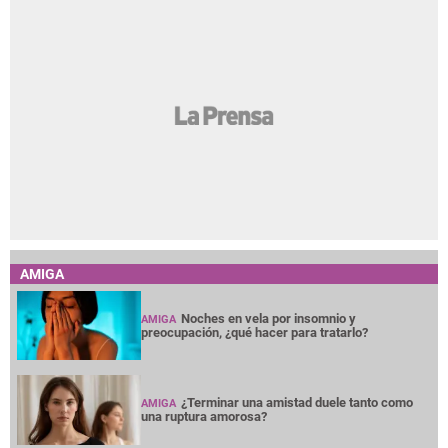
AMIGA
Noches en vela por insomnio y
AMIGA
preocupación, ¿qué hacer para tratarlo?
¿Terminar una amistad duele tanto como
AMIGA
una ruptura amorosa?
¿Cabello largo o corto? Elige tu corte según
AMIGA
tu cuello
Entre mujeres: guía para acompañar a su
AMIGA
amiga o familiar con cáncer de mama
Las perras que tienen cachorros pueden
AMIGA
tener una vejez más saludable