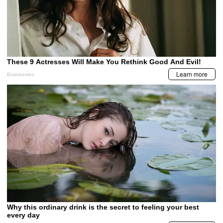
LA PRENSA VIDEOS
Copa Centroamericana: Olimpia
remonta y queda a un paso de la
clasificación
Javier López revela tres bajas de
Messi volvió con golazo en torneo
Motagua y regreso de jugador para
internacional y acecha a Cristiano
batalla ante FAS
Ronaldo