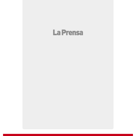
MÁS LEÍDAS
“Les vamos a caer a golpes”: El relato de Bryan
Sánchez, hondureño deportado de EE UU a África
Deco ya se reunió con él: Flick no cuenta con el
jugador y se irá del Barcelona
María Antonieta Mejía arremete contra Juan
Orlando Hernández por la reelección