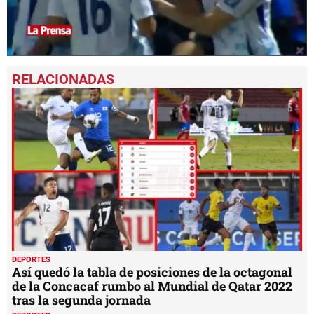
0
seconds
of
1
minute,
38
seconds
DEPORTES
Así quedó la tabla de posiciones de la octagonal
de la Concacaf rumbo al Mundial de Qatar 2022
tras la segunda jornada