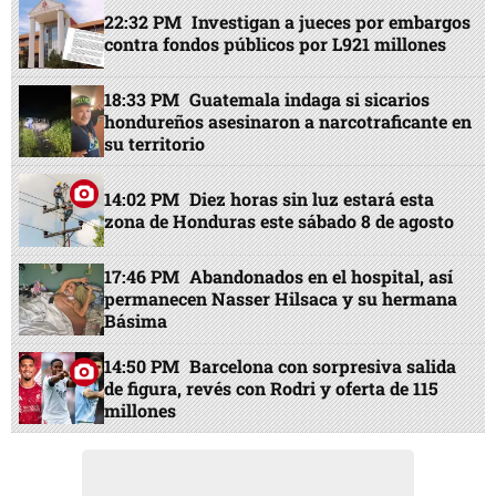
22:32 PM
Investigan a jueces por embargos
contra fondos públicos por L921 millones
18:33 PM
Guatemala indaga si sicarios
hondureños asesinaron a narcotraficante en
su territorio
14:02 PM
Diez horas sin luz estará esta
zona de Honduras este sábado 8 de agosto
17:46 PM
Abandonados en el hospital, así
permanecen Nasser Hilsaca y su hermana
Básima
14:50 PM
Barcelona con sorpresiva salida
de figura, revés con Rodri y oferta de 115
millones