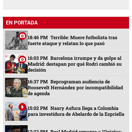
EN PORTADA
18:46 PM
Terrible: Muere futbolista tras
fuerte ataque y relatan lo que pasó
16:03 PM
Barcelona irrumpe y da golpe al
Madrid: destapan por qué Rodri cambió su
decisión
16:37 PM
Reprograman audiencia de
Roosevelt Hernández por incompatibilidad
de agenda
15:02 PM
Nasry Asfura llega a Colombia
para investidura de Abelardo de la Espriella
12:32 PM
Real Madrid renueva a Vinicius: