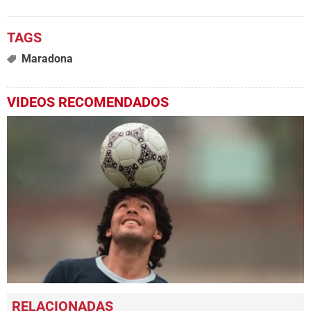
Maradona
VIDEOS RECOMENDADOS
0
seconds
of