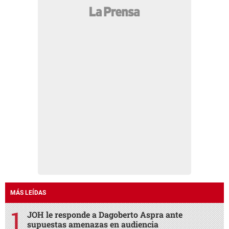
MÁS LEÍDAS
JOH le responde a Dagoberto Aspra ante
supuestas amenazas en audiencia