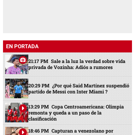
EN PORTADA
21:17 PM
Sale a la luz la verdad sobre vida
privada de Vozinha: Adiós a rumores
20:29 PM
¿Por qué Said Martínez suspendió
partido de Messi con Inter Miami ?
13:29 PM
Copa Centroamericana: Olimpia
remonta y queda a un paso de la
clasificación
18:46 PM
Capturan a venezolano por