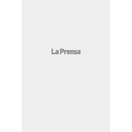
MÁS LEÍDAS
Deco ya se reunió con él: Flick no cuenta con el
jugador y se irá del Barcelona
Esposa de "El Chapo" Guzmán sorprende con
regalo a Davis Flow y así reaccionó el tiktoker