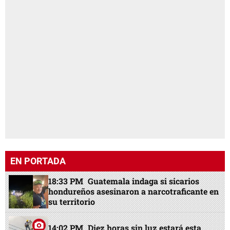
EN PORTADA
18:33 PM
Guatemala indaga si sicarios
hondureños asesinaron a narcotraficante en
su territorio
14:02 PM
Diez horas sin luz estará esta
zona de Honduras este sábado 8 de agosto
17:46 PM
Abandonados en el hospital, así
permanecen Nasser Hilsaca y su hermana
Básima
14:50 PM
Barcelona con sorpresiva salida
de figura, revés con Rodri y oferta de 115
millones
16:00 PM
Abelardo de la Espriella jura como