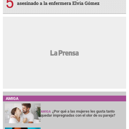
AMIGA
¿Por qué a las mujeres les gusta tanto
AMIGA
quedar impregnadas con el olor de su pareja?
Noches en vela por insomnio y
AMIGA
preocupación, ¿qué hacer para tratarlo?
¿Terminar una amistad duele tanto como
AMIGA
una ruptura amorosa?
¿Cabello largo o corto? Elige tu corte según
AMIGA
tu cuello