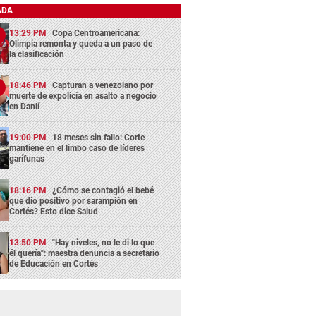
ADA
13:29 PM
Copa Centroamericana:
Olimpia remonta y queda a un paso de
la clasificación
18:46 PM
Capturan a venezolano por
muerte de expolicía en asalto a negocio
en Danlí
19:00 PM
18 meses sin fallo: Corte
mantiene en el limbo caso de líderes
garífunas
18:16 PM
¿Cómo se contagió el bebé
que dio positivo por sarampión en
Cortés? Esto dice Salud
13:50 PM
"Hay niveles, no le di lo que
él quería": maestra denuncia a secretario
de Educación en Cortés