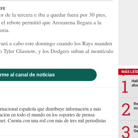
 EFE
 de la tercera e iba a quedar fuera por 30 pies,
 el rebote permitió que Arozarena llegara a la
oria.
levará a cabo este domingo cuando los Rays manden
ho Tyler Glasnow, y los Dodgers suban al montículo
MÁS LEÍ
rme al canal de noticias
Hal
afu
Re
ernacional española que distribuye información a más
su
ción en todo el mundo en los soportes de prensa
ternet. Cuenta con una red con más de tres mil periodistas
Ac
Ga