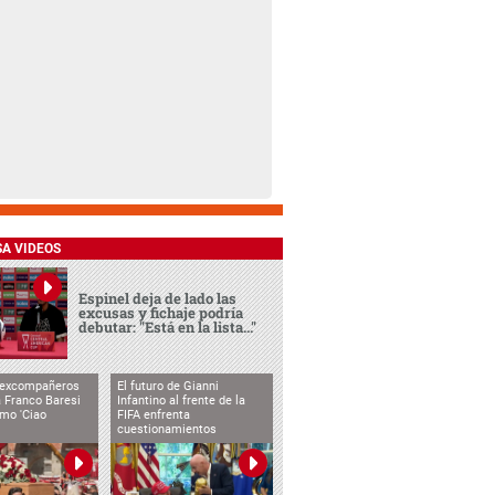
SA VIDEOS
Espinel deja de lado las
excusas y fichaje podría
debutar: "Está en la lista..."
 excompañeros
El futuro de Gianni
 Franco Baresi
Infantino al frente de la
imo 'Ciao
FIFA enfrenta
cuestionamientos