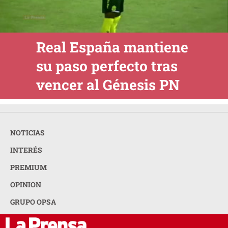
Real España mantiene
su paso perfecto tras
vencer al Génesis PN
NOTICIAS
INTERÉS
PREMIUM
OPINION
GRUPO OPSA