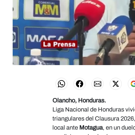
0
seconds
of
0
seconds
Volume
0%
Olancho, Honduras.
Liga Nacional de Honduras vivi
triangulares del Clausura 202
local ante
Motagua
, en un duel