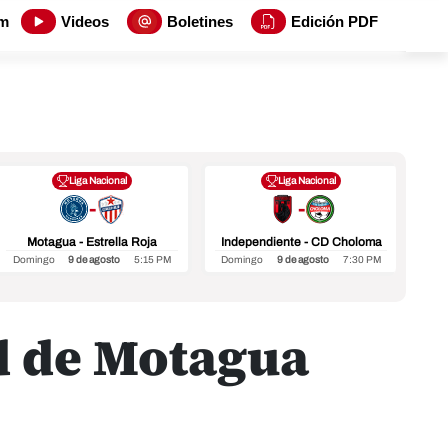
m
Videos
Boletines
Edición PDF
Liga Nacional
Liga Nacional
-
-
Motagua - Estrella Roja
Independiente - CD Choloma
Domingo
9 de agosto
5:15 PM
Domingo
9 de agosto
7:30 PM
Ho
d de Motagua