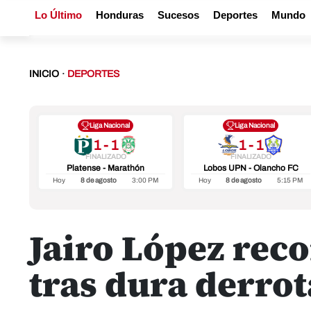
Lo Último
Honduras
Sucesos
Deportes
Mundo
INICIO
·
DEPORTES
Liga Nacional
Liga Nacional
1 - 1
1 - 1
FINALIZADO
FINALIZADO
Platense - Marathón
Lobos UPN - Olancho FC
Hoy
8 de agosto
3:00 PM
Hoy
8 de agosto
5:15 PM
Jairo López rec
tras dura derro