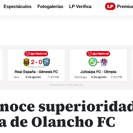
Espectáculos
Fotogalerías
LP Verifica
Premiu
Liga Nacional
Liga Nacional
2 - 0
-
FINALIZADO
Real España - Génesis FC
Juticalpa FC - Olimpia
Hoy
8 de agosto
7:30 PM
Domingo
9 de agosto
3:00 PM
onoce superiorida
ta de Olancho FC