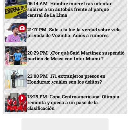
06:14 AM
Hombre muere tras intentar
subirse a un autobús frente al parque
central de La Lima
21:17 PM
Sale a la luz la verdad sobre vida
privada de Vozinha: Adiós a rumores
20:29 PM
¿Por qué Said Martínez suspendió
partido de Messi con Inter Miami ?
23:00 PM
171 extranjeros presos en
Honduras: ¿cuáles son los delitos?
13:29 PM
Copa Centroamericana: Olimpia
remonta y queda a un paso de la
clasificación