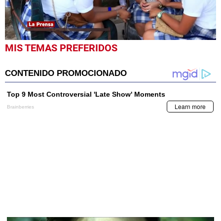
0
MIS TEMAS PREFERIDOS
seconds
of
2
minutes,
0