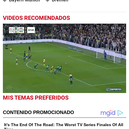
VIDEOS RECOMENDADOS
0
MIS TEMAS PREFERIDOS
seconds
of
1
minute,
10
seconds