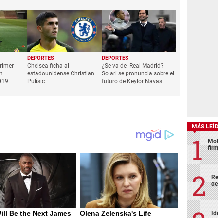
DEPORTES
DEPORTES
primer
Chelsea ficha al
¿Se va del Real Madrid?
n
estadounidense Christian
Solari se pronuncia sobre el
019
Pulisic
futuro de Keylor Navas
MÁS LEÍ
Mot
fir
Re
de
Id