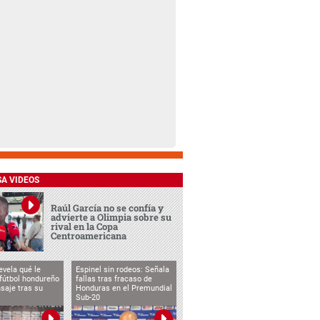
SA VIDEOS
Raúl García no se confía y
advierte a Olimpia sobre su
rival en la Copa
Centroamericana
evela qué le
Espinel sin rodeos: Señala
 fútbol hondureño
fallas tras fracaso de
saje tras su
Honduras en el Premundial
Sub-20