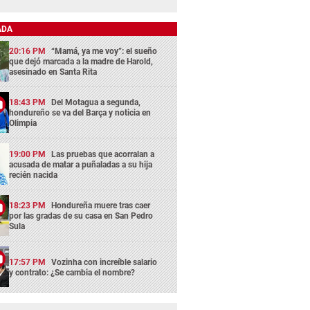
ADA
20:16 PM
“Mamá, ya me voy”: el sueño
que dejó marcada a la madre de Harold,
asesinado en Santa Rita
18:43 PM
Del Motagua a segunda,
hondureño se va del Barça y noticia en
Olimpia
19:00 PM
Las pruebas que acorralan a
acusada de matar a puñaladas a su hija
recién nacida
18:23 PM
Hondureña muere tras caer
por las gradas de su casa en San Pedro
Sula
17:57 PM
Vozinha con increíble salario
y contrato: ¿Se cambia el nombre?