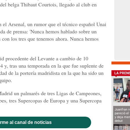
 del belga Thibaut Courtois, llegado al club en
on el Arsenal, un rumor que el técnico español Unai
ueda de prensa: 'Nunca hemos hablado sobre un
s con los tres que tenemos ahora. Nunca hemos
rid procedente del Levante a cambio de 10
4 y, tras una temporada en la que fue suplente de
ridad de la portería madridista en la que ha sido un
LA PREN
quipo.
Madrid un palmarés de tres Ligas de Campeones,
bes, tres Supercopas de Europa y una Supercopa
Juanfran r
pareció el
y deja men
debut
rme al canal de noticias