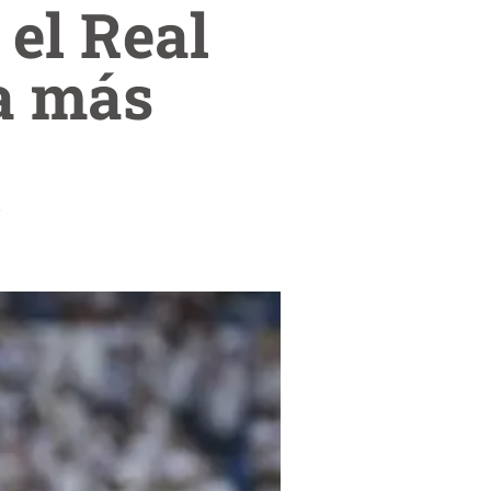
el Real
a más
.