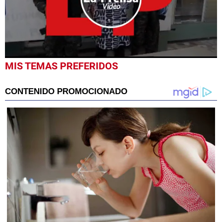
0
MIS TEMAS PREFERIDOS
seconds
of
40
seconds