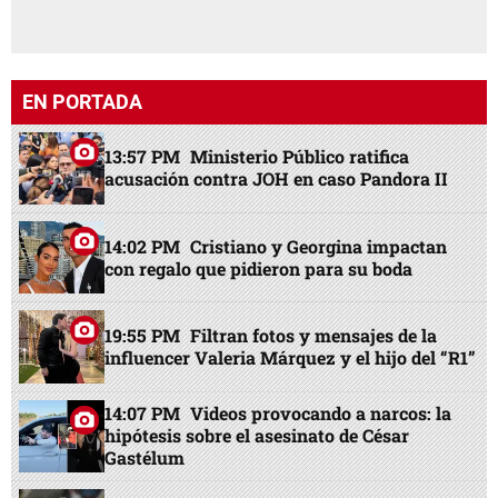
EN PORTADA
13:57 PM
Ministerio Público ratifica
acusación contra JOH en caso Pandora II
14:02 PM
Cristiano y Georgina impactan
con regalo que pidieron para su boda
19:55 PM
Filtran fotos y mensajes de la
influencer Valeria Márquez y el hijo del “R1”
14:07 PM
Videos provocando a narcos: la
hipótesis sobre el asesinato de César
Gastélum