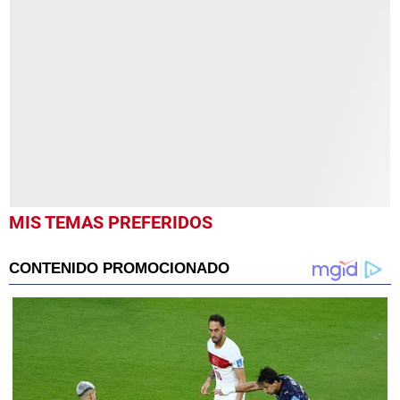
seconds
of
9
minutes,
18
seconds
MIS TEMAS PREFERIDOS