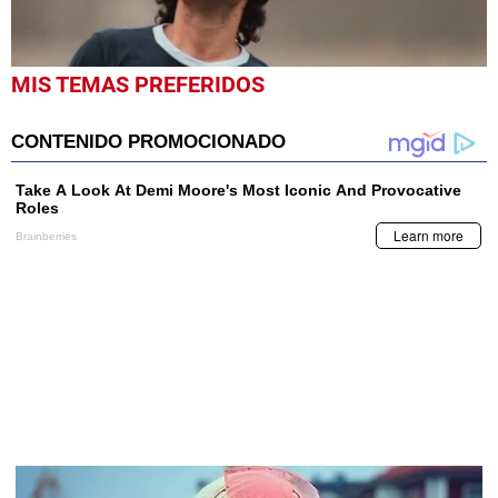
0
MIS TEMAS PREFERIDOS
seconds
of
36
seconds