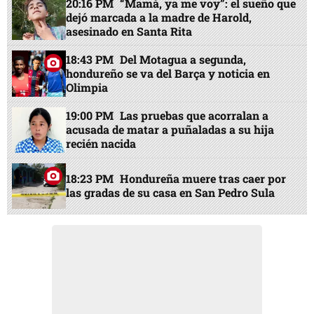
20:16 PM
“Mamá, ya me voy”: el sueño que
dejó marcada a la madre de Harold,
asesinado en Santa Rita
18:43 PM
Del Motagua a segunda,
hondureño se va del Barça y noticia en
Olimpia
19:00 PM
Las pruebas que acorralan a
acusada de matar a puñaladas a su hija
recién nacida
18:23 PM
Hondureña muere tras caer por
las gradas de su casa en San Pedro Sula