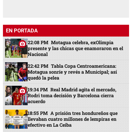
EN PORTADA
22:08 PM
Motagua celebra, exOlimpia
presente y las chicas que enamoraron en el
Nacional
22:42 PM
Tabla Copa Centroamericana:
Motagua sonríe y revés a Municipal; así
quedó la pelea
19:34 PM
Real Madrid agita el mercado,
Rodri toma decisión y Barcelona cierra
acuerdo
18:55 PM
A prisión tres hondureños que
llevaban cuatro millones de lempiras en
efectivo en La Ceiba