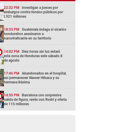
22:32 PM
Investigan a jueces por
embargos contra fondos públicos por
L921 millones
18:33 PM
Guatemala indaga si sicarios
hondureños asesinaron a
narcotraficante en su territorio
14:02 PM
Diez horas sin luz estará
esta zona de Honduras este sábado 8
de agosto
17:46 PM
Abandonados en el hospital,
así permanecen Nasser Hilsaca y su
hermana Básima
14:50 PM
Barcelona con sorpresiva
salida de figura, revés con Rodri y oferta
de 115 millones