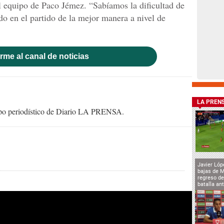
l equipo de Paco Jémez. “Sabíamos la dificultad de
do en el partido de la mejor manera a nivel de
rme al canal de noticias
LA PREN
uipo periodístico de Diario LA PRENSA.
Javier Lóp
bajas de 
regreso de
batalla an