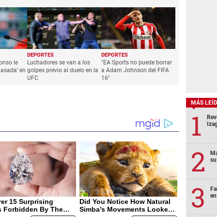
DEPORTES
DEPORTES
onso le
Luchadores se van a los
"EA Sports no puede borrar
pasada’ en
golpes previo al duelo en la
a Adam Johnson del FIFA
UFC
16"
MÁS LEÍ
Rev
Izag
Ma
su
Fa
en