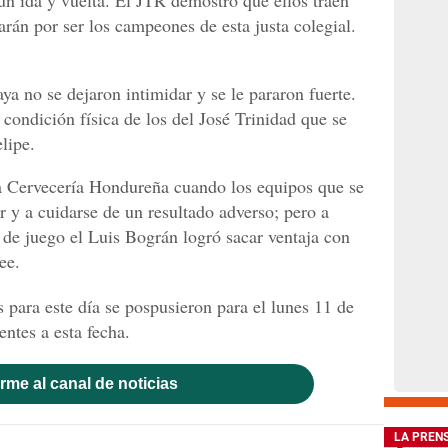
un ida y vuelta. El JTR demostró que ellos traen
rán por ser los campeones de esta justa colegial.
aya no se dejaron intimidar y se le pararon fuerte.
 condición física de los del José Trinidad que se
lipe.
la Cervecería Hondureña cuando los equipos que se
r y a cuidarse de un resultado adverso; pero a
 de juego el Luis Bográn logró sacar ventaja con
ee.
s para este día se pospusieron para el lunes 11 de
ntes a esta fecha.
rme al canal de noticias
LA PREN