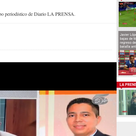
uipo periodístico de Diario LA PRENSA.
Javier Lóp
bajas de 
regreso de
batalla an
LA PREN