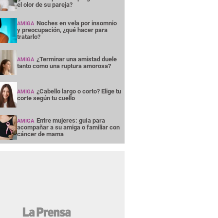
el olor de su pareja?
Noches en vela por insomnio
AMIGA
y preocupación, ¿qué hacer para
tratarlo?
¿Terminar una amistad duele
AMIGA
tanto como una ruptura amorosa?
¿Cabello largo o corto? Elige tu
AMIGA
corte según tu cuello
Entre mujeres: guía para
AMIGA
acompañar a su amiga o familiar con
cáncer de mama