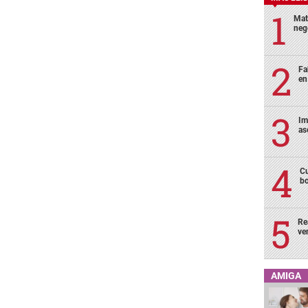
Mat
neg
Fa
en
Im
as
Cu
bo
Re
ve
AMIGA