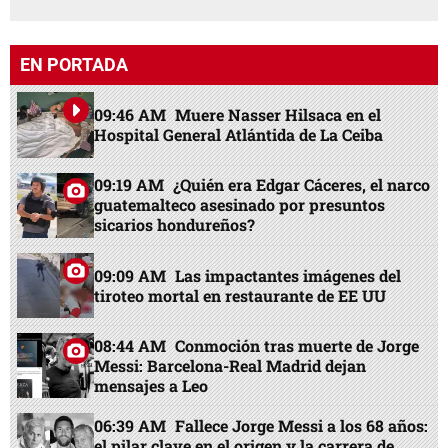
EN PORTADA
09:46 AM
Muere Nasser Hilsaca en el
Hospital General Atlántida de La Ceiba
09:19 AM
¿Quién era Edgar Cáceres, el narco
guatemalteco asesinado por presuntos
sicarios hondureños?
09:09 AM
Las impactantes imágenes del
tiroteo mortal en restaurante de EE UU
08:44 AM
Conmoción tras muerte de Jorge
Messi: Barcelona-Real Madrid dejan
mensajes a Leo
06:39 AM
Fallece Jorge Messi a los 68 años:
el pilar clave en el origen y la carrera de