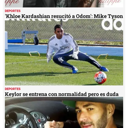
DEPORTES
'Khloe Kardashian resucitó a Odom': Mike Tyson
DEPORTES
Keylor se entrena con normalidad pero es duda