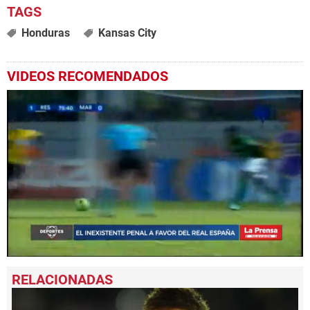
Honduras
Kansas City
VIDEOS RECOMENDADOS
0
seconds
of
29
seconds