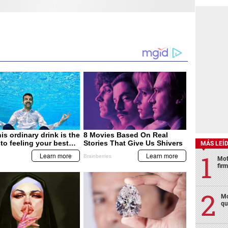
MÁS LEÍ
Mot
fir
Mo
qu