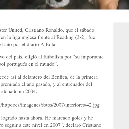
ter United, Cristiano Ronaldo, que el sábado
en la liga inglesa frente al Reading (3-2), fue
el año por el diario A Bola.
o del país, eligió al futbolista por “su importante
tbol portugués en el mundo”.
cede así al delantero del Benfica, de la primera
premiado el año pasado, y al entrenador del
ardonado en 2004.
 logrado hasta ahora. He marcado goles y he
o seguir a este nivel en 2007”, declaró Cristiano