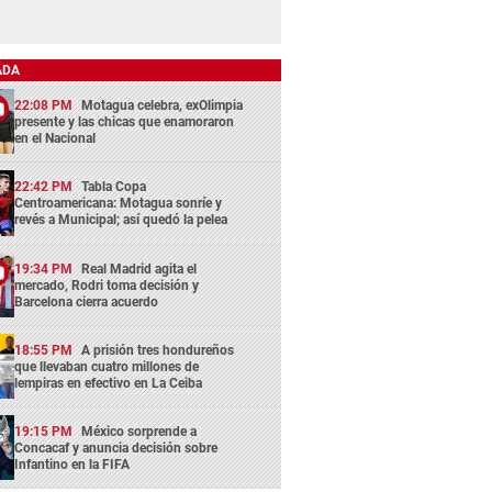
ADA
22:08 PM
Motagua celebra, exOlimpia
presente y las chicas que enamoraron
en el Nacional
22:42 PM
Tabla Copa
Centroamericana: Motagua sonríe y
revés a Municipal; así quedó la pelea
19:34 PM
Real Madrid agita el
mercado, Rodri toma decisión y
Barcelona cierra acuerdo
18:55 PM
A prisión tres hondureños
que llevaban cuatro millones de
lempiras en efectivo en La Ceiba
19:15 PM
México sorprende a
Concacaf y anuncia decisión sobre
Infantino en la FIFA