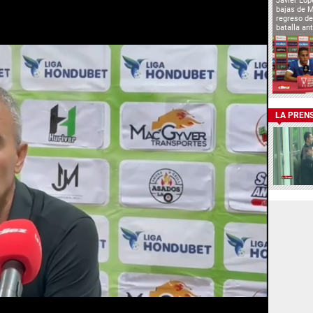
Javier Lóp
bajas de 
regreso de
batalla an
LA PREN