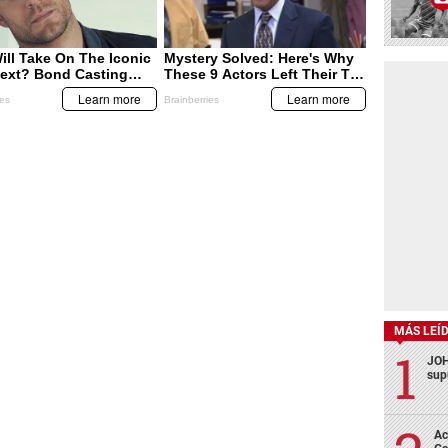
MÁS LEÍ
JOH
sup
Ac