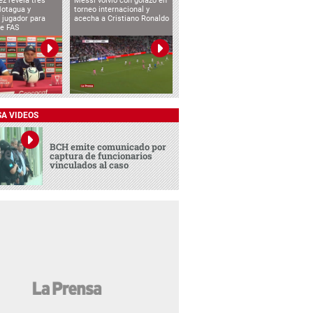
ez revela tres
Messi volvió con golazo en
Motagua y
torneo internacional y
 jugador para
acecha a Cristiano Ronaldo
te FAS
SA VIDEOS
BCH emite comunicado por
captura de funcionarios
vinculados al caso