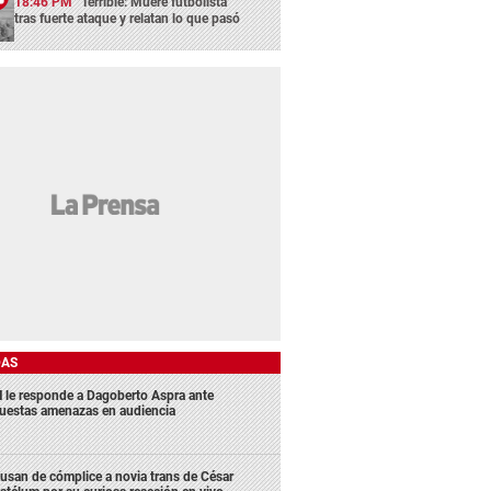
18:46 PM
Terrible: Muere futbolista
tras fuerte ataque y relatan lo que pasó
DAS
 le responde a Dagoberto Aspra ante
uestas amenazas en audiencia
usan de cómplice a novia trans de César