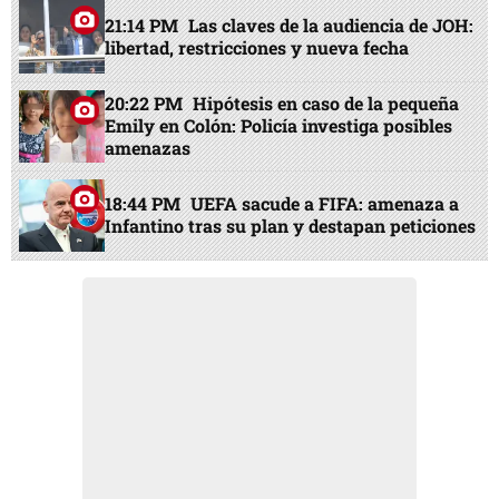
21:14 PM
Las claves de la audiencia de JOH:
libertad, restricciones y nueva fecha
20:22 PM
Hipótesis en caso de la pequeña
Emily en Colón: Policía investiga posibles
amenazas
18:44 PM
UEFA sacude a FIFA: amenaza a
Infantino tras su plan y destapan peticiones