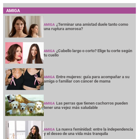
AMIGA
¿Terminar una amistad duele tanto como
AMIGA
una ruptura amorosa?
¿Cabello largo o corto? Elige tu corte según
AMIGA
tu cuello
Entre mujeres: guía para acompañar a su
AMIGA
amiga o familiar con cáncer de mama
Las perras que tienen cachorros pueden
AMIGA
tener una vejez más saludable
La nueva feminidad: entre la independencia
AMIGA
y el deseo de una vida más tranquila