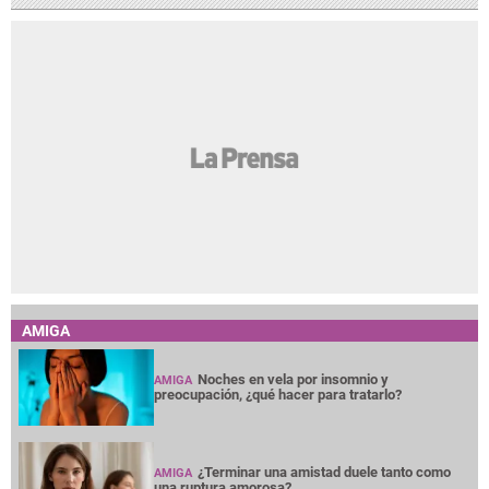
AMIGA
Noches en vela por insomnio y
AMIGA
preocupación, ¿qué hacer para tratarlo?
¿Terminar una amistad duele tanto como
AMIGA
una ruptura amorosa?