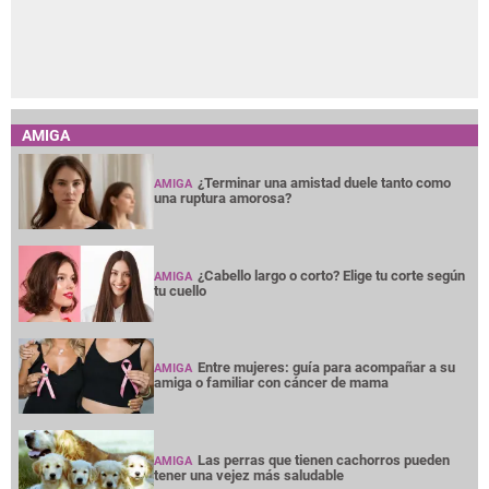
AMIGA
¿Terminar una amistad duele tanto como
AMIGA
una ruptura amorosa?
¿Cabello largo o corto? Elige tu corte según
AMIGA
tu cuello
Entre mujeres: guía para acompañar a su
AMIGA
amiga o familiar con cáncer de mama
Las perras que tienen cachorros pueden
AMIGA
tener una vejez más saludable