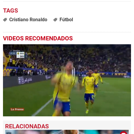
Cristiano Ronaldo
Fútbol
VIDEOS RECOMENDADOS
0
seconds
of
1