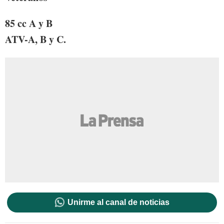
85 cc A y B
ATV-A, B y C.
Unirme al canal de noticias