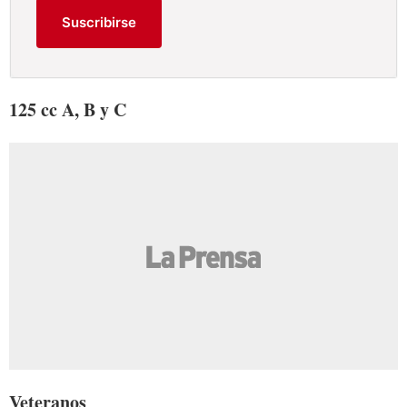
Suscribirse
125 cc A, B y C
Veteranos