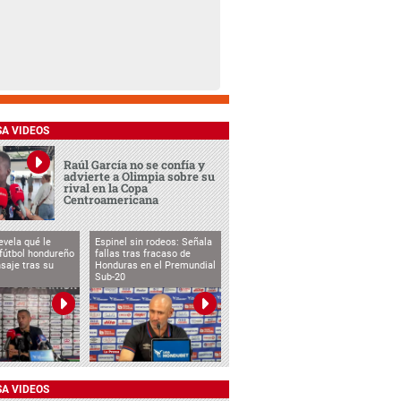
SA VIDEOS
Raúl García no se confía y
advierte a Olimpia sobre su
rival en la Copa
Centroamericana
evela qué le
Espinel sin rodeos: Señala
 fútbol hondureño
fallas tras fracaso de
saje tras su
Honduras en el Premundial
Sub-20
SA VIDEOS