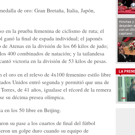
medalla de oro: Gran Bretaña, Italia, Japón,
Hinchas y
despiden a
o en la prueba femenina de ciclismo de ruta; el
con un últ
capitano'
l ganó la final de espada individual; el japonés
 de Atenas en la división de los 66 kilos de judo;
 los 400 combinados de natación; y la tailandesa
ntó victoria en la división de 53 kilos de pesas.
LA PREN
 el oro en el relevo de 4x100 femenino estilo libre
stados Unidos entró segunda y permitió que una de
 Torres, de 41 años, igualase el récord de la remera
rse su décima presea olímpica.
 en los 50 libre en Beijing.
aron su pase a los cuartos de final del fútbol
bieron un golpe duro cuando su equipo de