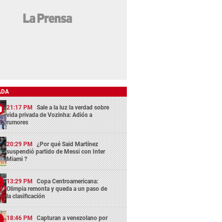
ADA
21:17 PM
Sale a la luz la verdad sobre
vida privada de Vozinha: Adiós a
rumores
20:29 PM
¿Por qué Said Martínez
suspendió partido de Messi con Inter
Miami ?
13:29 PM
Copa Centroamericana:
Olimpia remonta y queda a un paso de
la clasificación
18:46 PM
Capturan a venezolano por