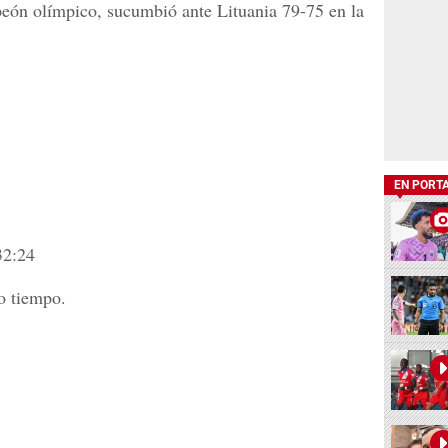
eón olímpico, sucumbió ante Lituania 79-75 en la
EN PORT
32:24
o tiempo.