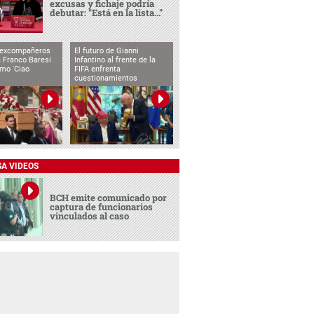
excusas y fichaje podría
debutar: "Está en la lista..."
 excompañeros
El futuro de Gianni
 Franco Baresi
Infantino al frente de la
imo 'Ciao
FIFA enfrenta
cuestionamientos
SA VIDEOS
BCH emite comunicado por
captura de funcionarios
vinculados al caso