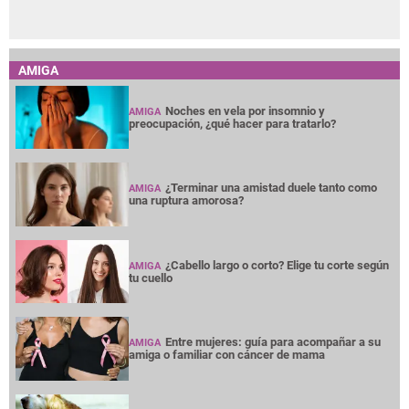
AMIGA
Noches en vela por insomnio y
AMIGA
preocupación, ¿qué hacer para tratarlo?
¿Terminar una amistad duele tanto como
AMIGA
una ruptura amorosa?
¿Cabello largo o corto? Elige tu corte según
AMIGA
tu cuello
Entre mujeres: guía para acompañar a su
AMIGA
amiga o familiar con cáncer de mama