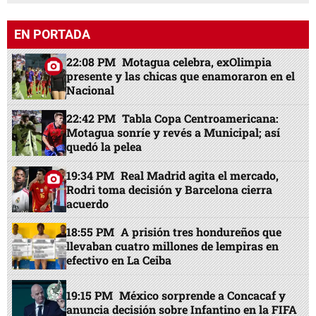
EN PORTADA
22:08 PM
Motagua celebra, exOlimpia
presente y las chicas que enamoraron en el
Nacional
22:42 PM
Tabla Copa Centroamericana:
Motagua sonríe y revés a Municipal; así
quedó la pelea
19:34 PM
Real Madrid agita el mercado,
Rodri toma decisión y Barcelona cierra
acuerdo
18:55 PM
A prisión tres hondureños que
llevaban cuatro millones de lempiras en
efectivo en La Ceiba
19:15 PM
México sorprende a Concacaf y
anuncia decisión sobre Infantino en la FIFA