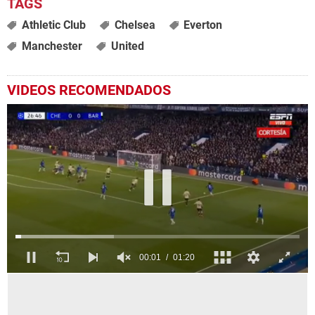
Athletic Club
Chelsea
Everton
Manchester
United
VIDEOS RECOMENDADOS
0
seconds
of
1