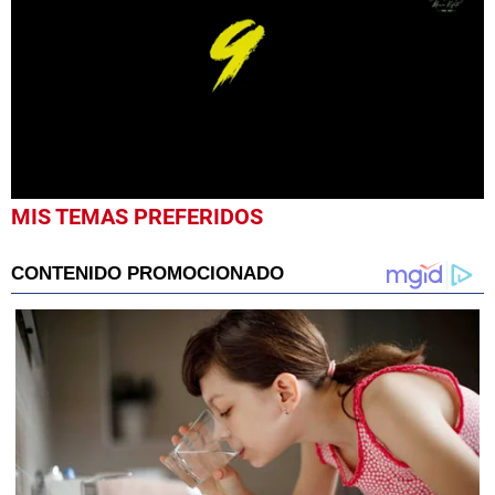
0
MIS TEMAS PREFERIDOS
seconds
of
24
seconds