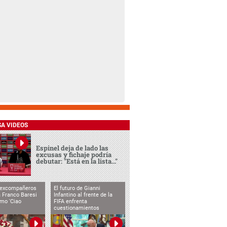
SA VIDEOS
Espinel deja de lado las
excusas y fichaje podría
debutar: "Está en la lista..."
 excompañeros
El futuro de Gianni
 Franco Baresi
Infantino al frente de la
imo 'Ciao
FIFA enfrenta
cuestionamientos