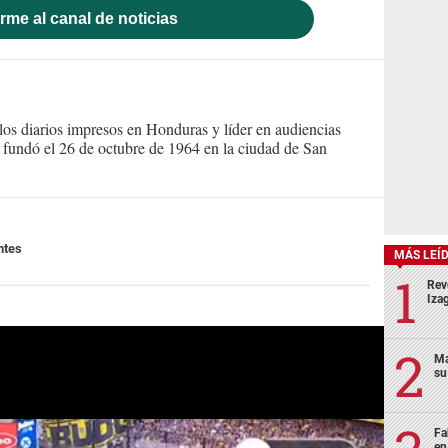
rme al canal de noticias
s diarios impresos en Honduras y líder en audiencias
Se fundó el 26 de octubre de 1964 en la ciudad de San
ntes
MÁS LEÍ
Rev
Izag
Ma
su
Fa
en