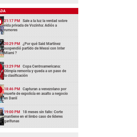
ADA
21:17 PM
Sale a la luz la verdad sobre
vida privada de Vozinha: Adiós a
rumores
20:29 PM
¿Por qué Said Martínez
suspendió partido de Messi con Inter
Miami ?
13:29 PM
Copa Centroamericana:
Olimpia remonta y queda a un paso de
la clasificación
18:46 PM
Capturan a venezolano por
muerte de expolicía en asalto a negocio
en Danlí
19:00 PM
18 meses sin fallo: Corte
mantiene en el limbo caso de líderes
garífunas