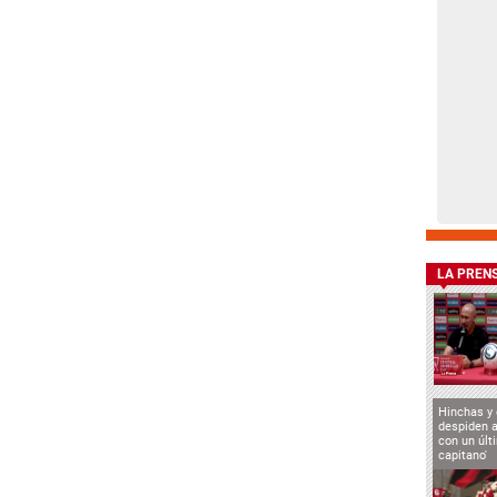
LA PREN
Hinchas y
despiden a
con un últ
capitano'